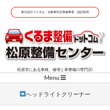
Skip
to
株式会社マエダは「自動車特定整備事業」認証取得
content
株
松原市にある車検、修理と車整備の専門店!
式
Secondary
Menu
会
Navigation
Menu
社
ヘッドライトクリーナー
マ