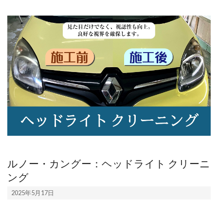
市
に
あ
る
車
検、
修
理
と
ルノー・カングー：ヘッドライト クリーニ
車
ング
整
2025-
2025年5月17日
備
05-
17