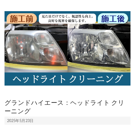
エ
ダ
松
原
整
備
セ
ン
タ
ー
グランドハイエース：ヘッドライト クリ
｜
ーニング
松
2025-
2025年5月23日
05-
原
23