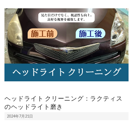
の
専
門
店
【く
る
ま
整
備
ド
ヘッドライト クリーニング：ラクティス
のヘッドライト磨き
ッ
2024-
ト
2024年7月21日
07-
コ
21