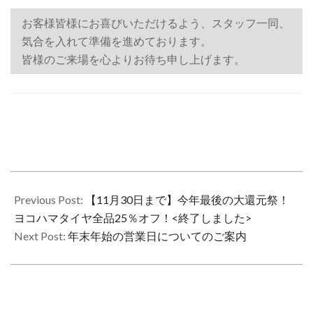
お客様皆様にお喜びいただけるよう、スタッフ一同、
気合を入れて準備を進めております。
皆様のご来場を心よりお待ち申し上げます。
2019-
11-
Previous Post:
【11月30日まで】今年最後の大還元祭！
01
ヨコハマタイヤ全品25％オフ！<終了しました>
Next Post:
年末年始の営業日についてのご案内