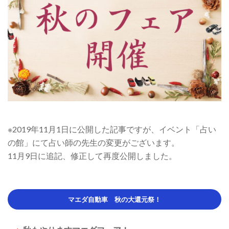
市
に
あ
る
車
検、
修
※2019年11月1日に公開した記事ですが、イベント「占い
理
の館」にて占い師の先生の変更がございます。
と
11月9日に追記、修正して再度公開しました。
車
整
マエダ自動車 秋の大還元祭！
備