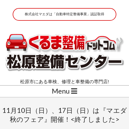
Skip
to
株式会社マエダは「自動車特定整備事業」認証取得
content
株
松原市にある車検、修理と車整備の専門店!
式
Secondary
Menu
会
Navigation
Menu
社
11月10日（日）、17日（日）は『マエダ
マ
秋のフェア』開催！<終了しました>