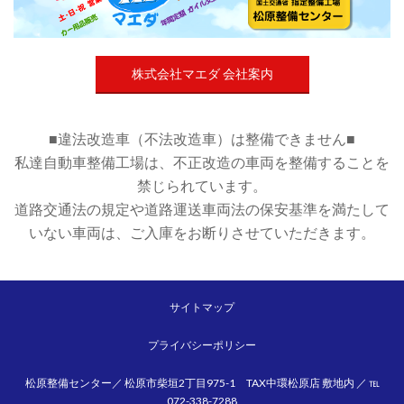
株式会社マエダ 会社案内
■違法改造車（不法改造車）は整備できません■
私達自動車整備工場は、不正改造の車両を整備することを
禁じられています。
道路交通法の規定や道路運送車両法の保安基準を満たして
いない車両は、ご入庫をお断りさせていただきます。
サイトマップ
プライバシーポリシー
松原整備センター／ 松原市柴垣2丁目975-1 TAX中環松原店 敷地内 ／ ℡
072-338-7288