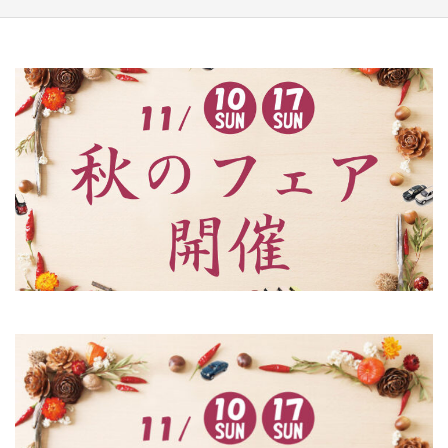
エ
ダ
松
原
整
備
セ
ン
タ
ー
｜
松
原