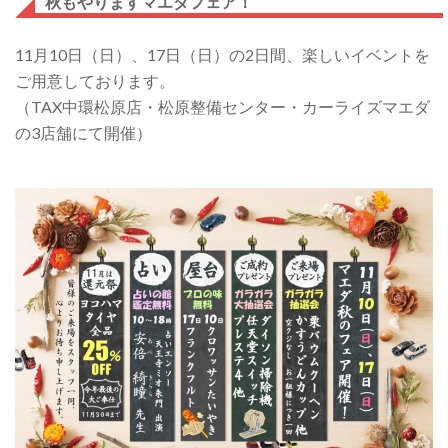
の
秋もやりますマエダフェア！
専
11月10日（日）、17日（日）の2日間、楽しいイベントを
門
ご用意しております。
店
（TAX中環松原店・松原整備センター・カーライズマエダ
の3店舗にて開催）
【く
る
ま
整
備
ド
ッ
ト
コ