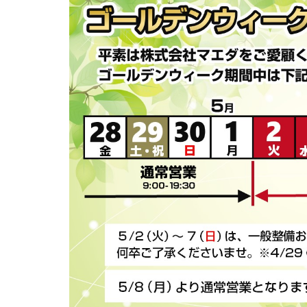
車
整
備
の
専
門
店
【く
る
ま
整
備