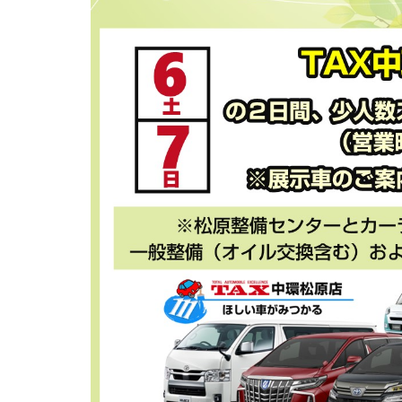
ド
ッ
ト
コ
ム】