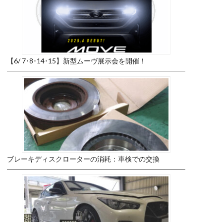
【6/ 7･8･14･15】新型ムーヴ展示会を開催！
ブレーキディスクローターの消耗：車検での交換