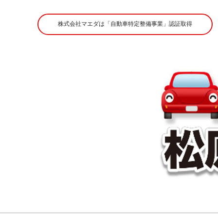
Skip
to
株式会社マエダは「自動車特定整備事業」認証取得
content
株
式