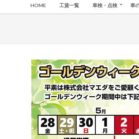
Secondary
会
HOME
工賃一覧
車検・点検
車
Navigation
社
Menu
マ
エ
ダ
松
原
整
備
セ
ン
タ