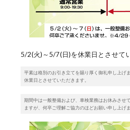
ー
｜
松
原
市
に
5/2(火)～5/7(日)を休業日とさ
あ
る
平素は格別のお引き立てを賜り厚く御礼申し上げます。
休業日とさせていただきます。
車
検、
期間中は一般整備および、車検業務はお休みさせ
修
ますが、何卒ご理解ご協力のほどお願い申し上げ
理
と