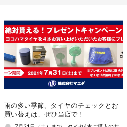
エ
ダ
松
原
整
備
セ
ン
タ
ー
｜
雨の多い季節、タイヤのチェックとお
松
買い替えは、ぜひ当店で！
原
7月31日（土）まで、タイヤ4本ご購入のお