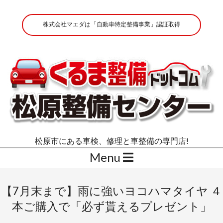
Skip
to
株式会社マエダは「自動車特定整備事業」認証取得
content
株
松原市にある車検、修理と車整備の専門店!
式
Secondary
Menu
会
Navigation
Menu
社
【7月末まで】雨に強いヨコハマタイヤ ４
マ
本ご購入で「必ず貰えるプレゼント」