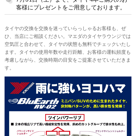
市
客様にプレゼントをご用意しております。
に
あ
タイヤの交換を交換を迷っていらっしゃるお客様も、ぜ
ひ、当店にご相談ください。マエダのタイヤラウンジでは
る
空気圧と合わせて、タイヤの状態も無料でチェックいたし
車
ます。タイヤの使用年数や走行距離、お客様の運転頻度も
検、
考慮しながら、交換時期の目安をご提案させていただきま
す。
修
理
と
車
整
備