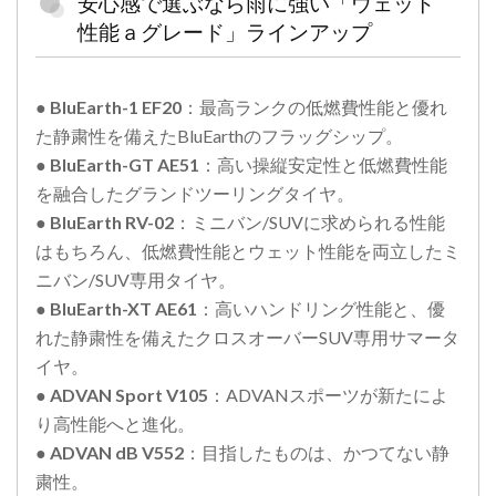
安心感で選ぶなら雨に強い「ウェット
ム】
性能ａグレード」ラインアップ
●
BluEarth-1 EF20
：最高ランクの低燃費性能と優れ
た静粛性を備えたBluEarthのフラッグシップ。
●
BluEarth-GT AE51
：高い操縦安定性と低燃費性能
を融合したグランドツーリングタイヤ。
●
BluEarth RV-02
：ミニバン/SUVに求められる性能
はもちろん、低燃費性能とウェット性能を両立したミ
ニバン/SUV専用タイヤ。
●
BluEarth-XT AE61
：高いハンドリング性能と、優
れた静粛性を備えたクロスオーバーSUV専用サマータ
イヤ。
●
ADVAN Sport V105
：ADVANスポーツが新たによ
り高性能へと進化。
●
ADVAN dB V552
：目指したものは、かつてない静
粛性。