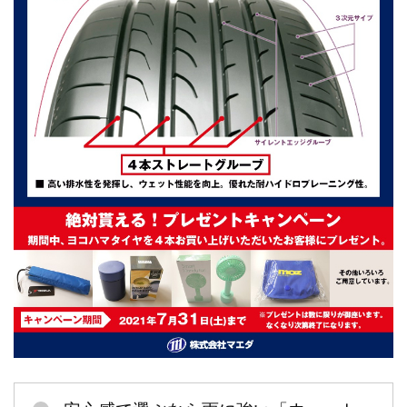
の
専
門
店
【く
る
ま
整
備
ド
ッ
ト
コ