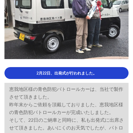
市
に
あ
る
車
検、
修
2月22日、出発式が行われました。
理
恵我地区様の青色防犯パトロールカーは、当社で製作
と
させて頂きました。
車
昨年末からご依頼を頂戴しておりました、恵我地区様
整
の青色防犯パトロールカーが完成いたしました。
そして、22日のご納車と同時に、私も出発式に出席さ
備
せて頂きました。あいにくのお天気でしたが、パトロ