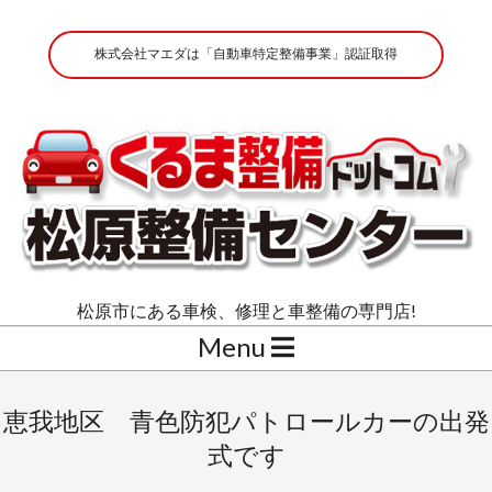
Skip
to
株式会社マエダは「自動車特定整備事業」認証取得
content
株
松原市にある車検、修理と車整備の専門店!
式
Secondary
Menu
会
Navigation
Menu
社
恵我地区 青色防犯パトロールカーの出発
マ
式です