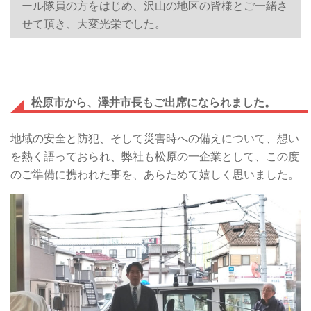
の
ール隊員の方をはじめ、沢山の地区の皆様とご一緒さ
専
せて頂き、大変光栄でした。
門
店
【く
松原市から、澤井市長もご出席になられました。
る
地域の安全と防犯、そして災害時への備えについて、想い
ま
を熱く語っておられ、弊社も松原の一企業として、この度
整
のご準備に携われた事を、あらためて嬉しく思いました。
備
ド
ッ
ト
コ