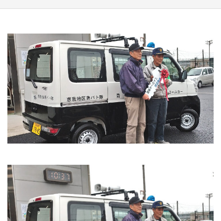
エ
ダ
松
原
整
備
セ
ン
タ
ー
｜
松
原