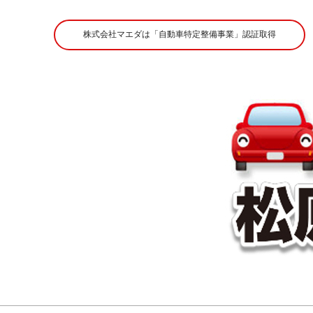
Skip
to
株式会社マエダは「自動車特定整備事業」認証取得
content
株
式