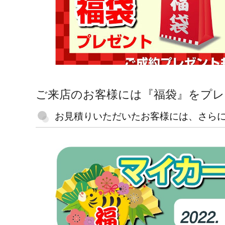
ー
｜
松
原
市
に
ご来店のお客様には『福袋』をプレ
あ
お見積りいただいたお客様には、さらに
る
車
検、
修
理
と