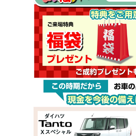
車
整
備
の
専
門
店
【く
る
ま
整
備