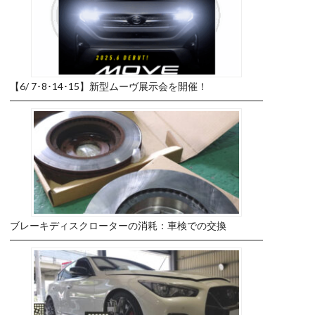
【6/ 7･8･14･15】新型ムーヴ展示会を開催！
ブレーキディスクローターの消耗：車検での交換