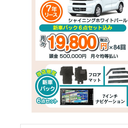
ド
ッ
ト
コ
ム】