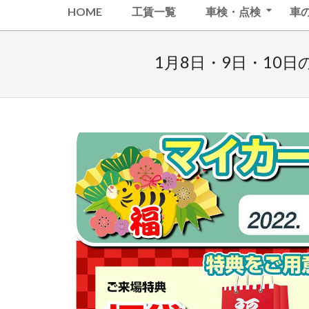
Secondary
会
HOME
工賃一覧
車検・点検
車
Navigation
社
Menu
マ
1月8日・9日・10
エ
ダ
松
原
整
備
セ
ン
タ